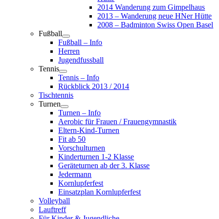
2014 Wanderung zum Gimpelhaus
2013 – Wanderung neue HNer Hütte
2008 – Badminton Swiss Open Basel
Fußball
Fußball – Info
Herren
Jugendfussball
Tennis
Tennis – Info
Rückblick 2013 / 2014
Tischtennis
Turnen
Turnen – Info
Aerobic für Frauen / Frauengymnastik
Eltern-Kind-Turnen
Fit ab 50
Vorschulturnen
Kinderturnen 1-2 Klasse
Geräteturnen ab der 3. Klasse
Jedermann
Kornlupferfest
Einsatzplan Kornlupferfest
Volleyball
Lauftreff
Für Kinder & Jugendliche