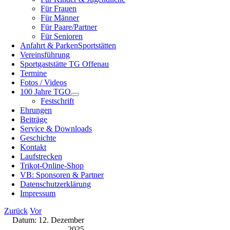
Für Frauen
Für Männer
Für Paare/Partner
Für Senioren
Anfahrt & Parken
Sportstätten
Vereinsführung
Sportgaststätte TG Offenau
Termine
Fotos / Videos
100 Jahre TGO
Festschrift
Ehrungen
Beiträge
Service & Downloads
Geschichte
Kontakt
Laufstrecken
Trikot-Online-Shop
VB: Sponsoren & Partner
Datenschutzerklärung
Impressum
Zurück
Vor
Datum:
12. Dezember
2025