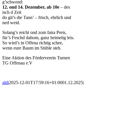
g’schwend:
12. ond 14. Dezember, ab 10e
– des
isch d Zeit
do git’s die Tann’ – frisch, ehrlich und
ned weid.
Solang’s reicht ond zom faira Preis,
für’s Feschd dahom, ganz heimelig leis.
So wird’s in Offena richtig schee,
wenn eure Baum im Stüble steh.
Eine Aktion des Förderverein Turnen
TG Offenau e.V
aldi
2025-12-01T17:59:16+01:00
01.12.2025
|