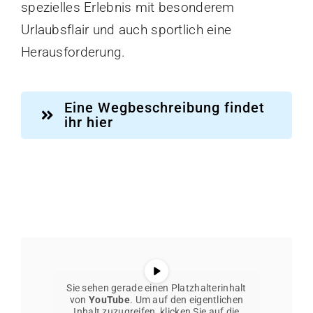
spezielles Erlebnis mit besonderem
Trikot-Online-Shop
Urlaubsflair und auch sportlich eine
VB: Sponsoren & Partner
Herausforderung.
Datenschutzerklärung
Impressum
Eine Wegbeschreibung findet
ihr hier
Sie sehen gerade einen Platzhalterinhalt
von
YouTube
. Um auf den eigentlichen
Inhalt zuzugreifen, klicken Sie auf die