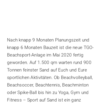
Sportstätten
Anfahrt & Parken
Vereinsführung
Sportgaststätte TG Offenau
Termine
Nach knapp 9 Monaten Planungszeit und
Fotos / Videos
knapp 6 Monaten Bauzeit ist die neue TGO-
100 Jahre TGO
Beachsport-Anlage im Mai 2020 fertig
Ehrungen
geworden. Auf 1.500 qm warten rund 900
Beiträge
Tonnen feinster Sand auf Euch und Eure
Service & Downloads
sportlichen Aktivitäten. Ob Beachvolleyball,
Beachsoccer, Beachtennis, Beachminton
Geschichte
oder Spike-Ball bis hin zu Yoga, Gym und
Kontakt
Fitness – Sport auf Sand ist ein ganz
Laufstrecken