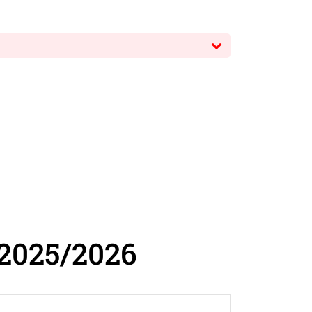
Termine
Fotos / Videos
100 Jahre TGO
Ehrungen
Beiträge
Service & Downloads
Geschichte
Kontakt
Laufstrecken
Trikot-Online-Shop
2025/2026
VB: Sponsoren & Partner
Datenschutzerklärung
Impressum