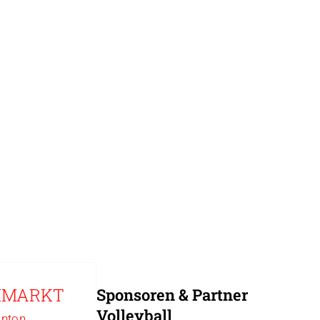
OHMARKT
Sponsoren & Partner
Volleyball
nton