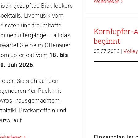
Weiterlesen
risch gezapftes Bier, leckere
ocktails, Livemusik vom
einsten und traumhafte
Kornlupfer-
onnenuntergänge – all das
beginnt
rwartet Sie beim Offenauer
05.07.2026
|
Volley
ornlupferfest vom
18. bis
0. Juli 2026
.
reuen Sie sich auf den
egendären 4er-Pack mit
yros, hausgemachtem
zatziki, Bratkartoffeln und
uzo, auf
Einsatzplan ist 
eiterlesen