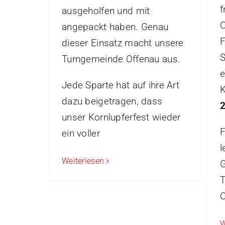
f
ausgeholfen und mit
C
angepackt haben. Genau
F
dieser Einsatz macht unsere
S
Turngemeinde Offenau aus.
e
Jede Sparte hat auf ihre Art
K
dazu beigetragen, dass
2
unser Kornlupferfest wieder
F
ein voller
l
Weiterlesen
G
T
O
W