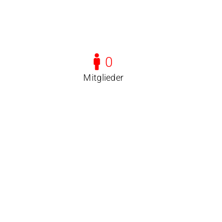
Termine
Fotos / Videos
100 Jahre TGO
Ehrungen
0
Beiträge
Mitglieder
Service & Downloads
Geschichte
Kontakt
Laufstrecken
Trikot-Online-Shop
VB: Sponsoren & Partner
Datenschutzerklärung
Impressum