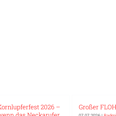
Kornlupferfest 2026 –
Großer FL
wenn das Neckarufer
07.07.2026
|
Badmi