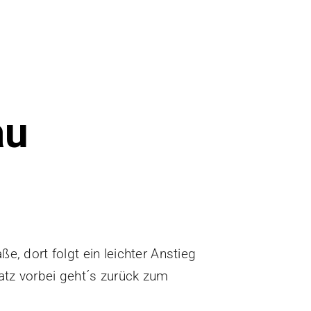
Termine
Fotos / Videos
100 Jahre TGO
Ehrungen
Beiträge
au
Service & Downloads
Geschichte
Kontakt
Laufstrecken
Trikot-Online-Shop
, dort folgt ein leichter Anstieg
VB: Sponsoren & Partner
atz vorbei geht´s zurück zum
Datenschutzerklärung
Impressum