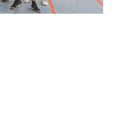
Termine
Fotos / Videos
100 Jahre TGO
Ehrungen
Beiträge
Service & Downloads
Geschichte
Kontakt
Laufstrecken
Trikot-Online-Shop
VB: Sponsoren & Partner
Datenschutzerklärung
Impressum