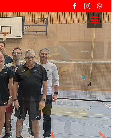
Toggle
Navigation
9-Meter-Turnier – Infos und
Anmeldung
KLF Einsatzplan Volleyball
News
Grußwort Vorstand
BSA – Beachsport-Anlage
Sportangebote / Abteilungen
Sportstätten
Anfahrt & Parken
Vereinsführung
Sportgaststätte TG Offenau