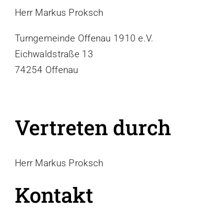
Vereinsführung
Herr Markus Proksch
Sportgaststätte TG Offenau
Turngemeinde Offenau 1910 e.V.
Termine
Eichwaldstraße 13
Fotos / Videos
74254 Offenau
100 Jahre TGO
Ehrungen
Beiträge
Vertreten durch
Service & Downloads
Geschichte
Herr Markus Proksch
Kontakt
Laufstrecken
Kontakt
Trikot-Online-Shop
VB: Sponsoren & Partner