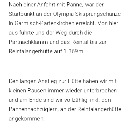
Vereinsführung
Nach einer Anfahrt mit Panne, war der
Startpunkt an der Olympia-Skisprungschanze
Sportgaststätte TG Offenau
in Garmisch-Partenkirchen erreicht. Von hier
Termine
aus führte uns der Weg durch die
Fotos / Videos
Partnachklamm und das Reintal bis zur
100 Jahre TGO
Reintalangerhütte auf 1.369m.
Ehrungen
Beiträge
Service & Downloads
Den langen Anstieg zur Hütte haben wir mit
Geschichte
kleinen Pausen immer wieder unterbrochen
Kontakt
und am Ende sind wir vollzählig, inkl. den
Laufstrecken
Pannennachzüglern, an der Reintalangerhütte
angekommen.
Trikot-Online-Shop
VB: Sponsoren & Partner