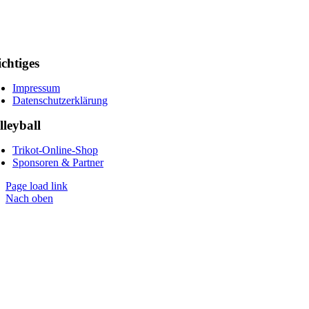
chtiges
Impressum
Datenschutzerklärung
lleyball
Trikot-Online-Shop
Sponsoren & Partner
Page load link
Nach oben