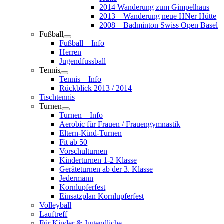
2014 Wanderung zum Gimpelhaus
2013 – Wanderung neue HNer Hütte
2008 – Badminton Swiss Open Basel
Fußball
Fußball – Info
Herren
Jugendfussball
Tennis
Tennis – Info
Rückblick 2013 / 2014
Tischtennis
Turnen
Turnen – Info
Aerobic für Frauen / Frauengymnastik
Eltern-Kind-Turnen
Fit ab 50
Vorschulturnen
Kinderturnen 1-2 Klasse
Geräteturnen ab der 3. Klasse
Jedermann
Kornlupferfest
Einsatzplan Kornlupferfest
Volleyball
Lauftreff
Für Kinder & Jugendliche