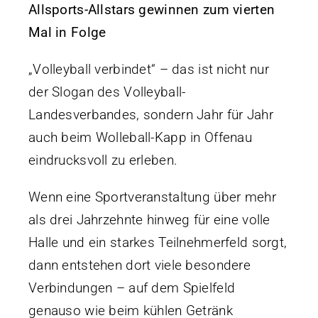
Allsports-Allstars gewinnen zum vierten
Vereinsführung
Mal in Folge
Sportgaststätte TG Offenau
Termine
„Volleyball verbindet“ – das ist nicht nur
Fotos / Videos
der Slogan des Volleyball-
100 Jahre TGO
Landesverbandes, sondern Jahr für Jahr
auch beim Wolleball-Kapp in Offenau
Ehrungen
eindrucksvoll zu erleben.
Beiträge
Service & Downloads
Wenn eine Sportveranstaltung über mehr
Geschichte
als drei Jahrzehnte hinweg für eine volle
Kontakt
Halle und ein starkes Teilnehmerfeld sorgt,
dann entstehen dort viele besondere
Laufstrecken
Verbindungen – auf dem Spielfeld
Trikot-Online-Shop
genauso wie beim kühlen Getränk
VB: Sponsoren & Partner