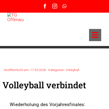
Zum
Inhalt
springen
Toggl
Navig
9-Meter-Turnier – Infos und Anmeldung
KLF Einsatzplan Volleyball
News
Veröffentlicht am: 17.05.2026
Kategorien:
Volleyball
Grußwort Vorstand
Volleyball verbindet
BSA – Beachsport-Anlage
Sportangebote / Abteilungen
Sportstätten
Anfahrt & Parken
Wiederholung des Vorjahresfinales: