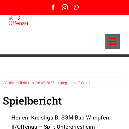
Zum
Inhalt
springen
Togg
Navi
9-Meter-Turnier – Infos und Anmeldung
KLF Einsatzplan Volleyball
News
Veröffentlicht am: 08.09.2025
Kategorien:
Fußball
Grußwort Vorstand
Spielbericht
BSA – Beachsport-Anlage
Sportangebote / Abteilungen
Herren, Kreisliga B: SGM Bad Wimpfen
Sportstätten
Anfahrt & Parken
II/Offenau – Spfr. Untergriesheim