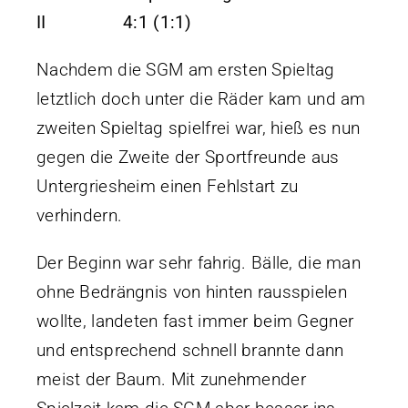
Vereinsführung
II 4:1 (1:1)
Sportgaststätte TG Offenau
Nachdem die SGM am ersten Spieltag
Termine
letztlich doch unter die Räder kam und am
Fotos / Videos
zweiten Spieltag spielfrei war, hieß es nun
100 Jahre TGO
gegen die Zweite der Sportfreunde aus
Ehrungen
Untergriesheim einen Fehlstart zu
Beiträge
verhindern.
Service & Downloads
Der Beginn war sehr fahrig. Bälle, die man
Geschichte
ohne Bedrängnis von hinten rausspielen
Kontakt
wollte, landeten fast immer beim Gegner
Laufstrecken
und entsprechend schnell brannte dann
Trikot-Online-Shop
meist der Baum. Mit zunehmender
VB: Sponsoren & Partner