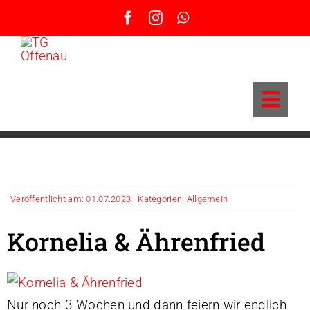
Zum
Inhalt
springen
Toggl
Navig
9-Meter-Turnier – Infos und Anmeldung
KLF Einsatzplan Volleyball
News
Veröffentlicht am: 01.07.2023
Kategorien:
Allgemein
Grußwort Vorstand
Kornelia & Ährenfried
BSA – Beachsport-Anlage
Sportangebote / Abteilungen
Sportstätten
Anfahrt & Parken
Nur noch 3 Wochen und dann feiern wir endlich