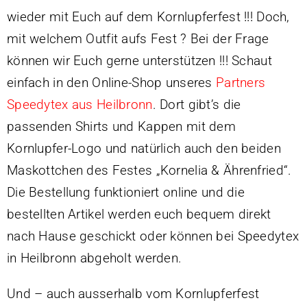
Vereinsführung
wieder mit Euch auf dem Kornlupferfest !!! Doch,
Sportgaststätte TG Offenau
mit welchem Outfit aufs Fest ? Bei der Frage
Termine
können wir Euch gerne unterstützen !!! Schaut
einfach in den Online-Shop unseres
Partners
Fotos / Videos
Speedytex aus Heilbronn
. Dort gibt’s die
100 Jahre TGO
passenden Shirts und Kappen mit dem
Ehrungen
Kornlupfer-Logo und natürlich auch den beiden
Beiträge
Maskottchen des Festes „Kornelia & Ährenfried“.
Service & Downloads
Die Bestellung funktioniert online und die
Geschichte
bestellten Artikel werden euch bequem direkt
Kontakt
nach Hause geschickt oder können bei Speedytex
Laufstrecken
in Heilbronn abgeholt werden.
Trikot-Online-Shop
Und – auch ausserhalb vom Kornlupferfest
VB: Sponsoren & Partner