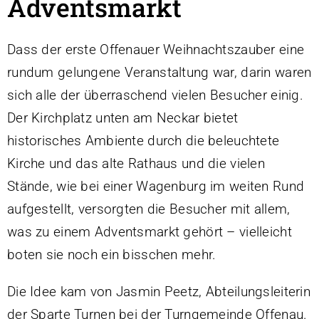
Adventsmarkt
Sportstätten
Anfahrt & Parken
Dass der erste Offenauer Weihnachtszauber eine
Vereinsführung
rundum gelungene Veranstaltung war, darin waren
Sportgaststätte TG Offenau
sich alle der überraschend vielen Besucher einig.
Termine
Der Kirchplatz unten am Neckar bietet
Fotos / Videos
historisches Ambiente durch die beleuchtete
100 Jahre TGO
Kirche und das alte Rathaus und die vielen
Ehrungen
Stände, wie bei einer Wagenburg im weiten Rund
Beiträge
aufgestellt, versorgten die Besucher mit allem,
was zu einem Adventsmarkt gehört – vielleicht
Service & Downloads
boten sie noch ein bisschen mehr.
Geschichte
Kontakt
Die Idee kam von Jasmin Peetz, Abteilungsleiterin
Laufstrecken
der Sparte Turnen bei der Turngemeinde Offenau.