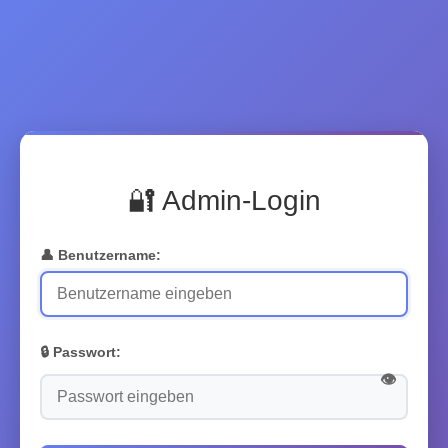
🔐 Admin-Login
👤 Benutzername:
🔒 Passwort:
👁️